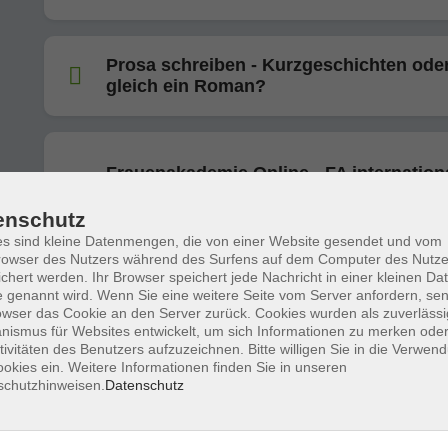
Prosa schreiben - Kurzgeschichten ode
gleich ein Roman?
Frauenakademie Online - FA internationa
English Book Club
enschutz
s sind kleine Datenmengen, die von einer Website gesendet und vom
owser des Nutzers während des Surfens auf dem Computer des Nutze
chert werden. Ihr Browser speichert jede Nachricht in einer kleinen Dat
Journaling - Werkzeug für Inspiration u
 genannt wird. Wenn Sie eine weitere Seite vom Server anfordern, se
Klarheit
owser das Cookie an den Server zurück. Cookies wurden als zuverlässi
ismus für Websites entwickelt, um sich Informationen zu merken oder
tivitäten des Benutzers aufzuzeichnen. Bitte willigen Sie in die Verwen
okies ein. Weitere Informationen finden Sie in unseren
schutzhinweisen.
Datenschutz
Schreibwerkstatt