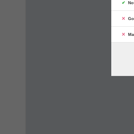
No
Go
Ma