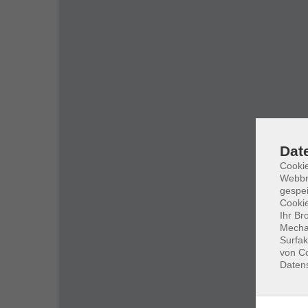
Dat
Cookie
Webbr
gespei
Cookie
Ihr Br
Mechan
Surfak
von Co
Daten