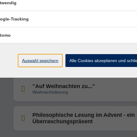
twendig
ogle-Tracking
Autobiographisches Schreiben
tomo
Von Alexandria nach Hollywood - Schm
aus der Ptolemäerzeit und ihre Adaptio
Auswahl speichern
Alle Cookies akzeptieren und schl
Film
"Auf Weihnachten zu..."
Weihnachtslesung
Philosophische Lesung im Advent - ein
Überraschungspräsent