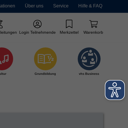
mationen
Über uns
Service
Hilfe & FAQ
leitungen
Login Teilnehmende
Merkzettel
Warenkorb
ltur
Grundbildung
vhs Business