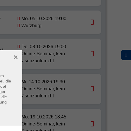
r
Mo. 05.10.2026 19:00
Würzburg
Do. 08.10.2026 19:00
l -
Online-Seminar, kein
×
Präsenzunterricht
rs
ei, die
Mi. 14.10.2026 19:30
nd
ndet
Online-Seminar, kein
ger
Präsenzunterricht
 die
dung
Mo. 19.10.2026 18:45
Online-Seminar, kein
Präsenzunterricht