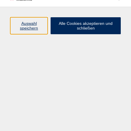
Akt
Ergebnisse filtern
Auswahl
Alle Cookies akzeptieren und
speichern
schließen
Aktzeichnen
Do. 15.10.2026 18:00
Würzburg
Aktmalen mit Farbe im großen Format
Sa. 16.01.2027 11:00
Würzburg