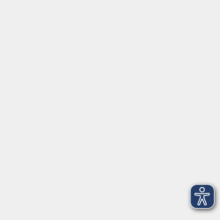
Digitale Angebote
Gesellschaft
Beruf
Sprachen
Gesundheit
Kultur
Grundbildung
vhs Business
vhs Würzburg & Umgebung e. V.
Juliuspromenade 68
97070 Würzburg
info@vhs-wuerzburg.de