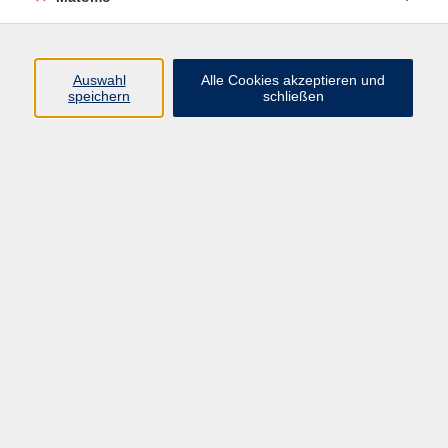
Windows-Kurse
Ergebnisse filtern
Auswahl
Alle Cookies akzeptieren und
speichern
schließen
Windows aufräumen - Programme richtig
Do. 15.10.2026 18:00
Würzburg
So meistern Sie Ihre E-Mail-Flut
Mo. 23.11.2026 19:00
Online-Seminar, kein Präsenzunterricht