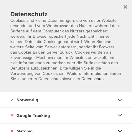
×
Datenschutz
Cookies sind kleine Datenmengen, die von einer Website
gesendet und vom Webbrowser des Nutzers während des
Surfens auf dem Computer des Nutzers gespeichert
Skip to main content
werden. Ihr Browser speichert jede Nachricht in einer
kleinen Datei, die Cookie genannt wird. Wenn Sie eine
weitere Seite vom Server anfordern, sendet Ihr Browser
das Cookie an den Server zurück. Cookies wurden als
zuverlässiger Mechanismus für Websites entwickelt, um
sich Informationen zu merken oder die Surfaktivitäten des
Benutzers aufzuzeichnen. Bitte willigen Sie in die
Verwendung von Cookies ein. Weitere Informationen finden
Sie in unseren Datenschutzhinweisen.
Datenschutz
2 Kurse
Notwendig
zurück zu Beruf & IT-Kenntnisse und -Fähigkeiten
Google-Tracking
PC Praxis - weiterführende
Matomo