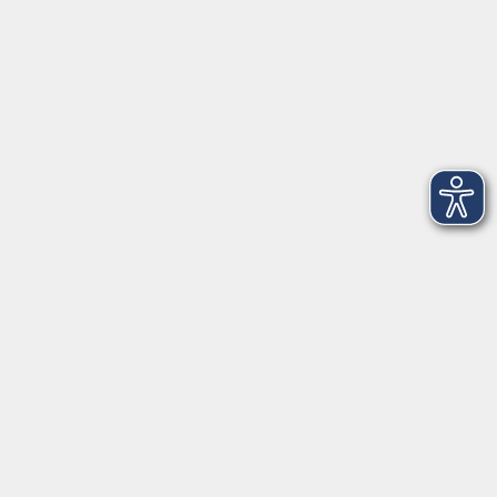
vhs Würzburg & Umgebung e. V.
Juliuspromenade 68
97070 Würzburg
info@vhs-wuerzburg.de
Tel: 0931 35593 0
Fax 0931 35593-20
Öffnungszeiten
Montag
09:00 - 12:30 Uhr
13:00 - 16:30 Uhr
Dienstag
10:00 - 12:30 Uhr