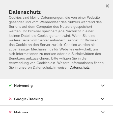
×
Datenschutz
Cookies sind kleine Datenmengen, die von einer Website
gesendet und vom Webbrowser des Nutzers während des
Surfens auf dem Computer des Nutzers gespeichert
Skip to main content
You are here:
werden. Ihr Browser speichert jede Nachricht in einer
Dabei sein
kleinen Datei, die Cookie genannt wird. Wenn Sie eine
weitere Seite vom Server anfordern, sendet Ihr Browser
das Cookie an den Server zurück. Cookies wurden als
zuverlässiger Mechanismus für Websites entwickelt, um
Dabei sein
sich Informationen zu merken oder die Surfaktivitäten des
Digitale Teilhabe für alle
Benutzers aufzuzeichnen. Bitte willigen Sie in die
Verwendung von Cookies ein. Weitere Informationen finden
Sie in unseren Datenschutzhinweisen.
Datenschutz
Hintergrund:
Alle reden von Digitalisierung und immer mehr hält diese
in unser Alltagsleben Einzug. Ob wir es wollen oder nicht,
Notwendig
nur dabei zu sein sichert unsere gewohnte Lebensqualität.
Beispielsweise schließen immer mehr Dienstleister vor Ort
Google-Tracking
ihre Schalter (Banken, Post, Geschäfte etc.) und verweisen
die Kunden auf ihr Online-Angebot.
Matomo