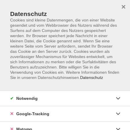
×
Datenschutz
Cookies sind kleine Datenmengen, die von einer Website
gesendet und vom Webbrowser des Nutzers während des
Surfens auf dem Computer des Nutzers gespeichert
Skip to main content
You are here:
werden. Ihr Browser speichert jede Nachricht in einer
kleinen Datei, die Cookie genannt wird. Wenn Sie eine
BARRIEREFREIHEIT wird bei uns großgeschrieben
weitere Seite vom Server anfordern, sendet Ihr Browser
das Cookie an den Server zurück. Cookies wurden als
zuverlässiger Mechanismus für Websites entwickelt, um
sich Informationen zu merken oder die Surfaktivitäten des
BARRIEREFREIHEIT wird bei uns
Benutzers aufzuzeichnen. Bitte willigen Sie in die
großgeschrieben
Verwendung von Cookies ein. Weitere Informationen finden
Sie in unseren Datenschutzhinweisen.
Datenschutz
In der City vhs in der Juliuspromenade 68 verfügen
wir über barrierefreie Räume und selbstverständlich
Notwendig
barrierefreie Toiletten; gemeinsam mit Stadt und
Landkreis Würzburg arbeiten wir stetig an der
Google-Tracking
Verbesserung der Barrierefreiheit der von uns
genutzten Räume in Schulen und öffentlichen
Matomo