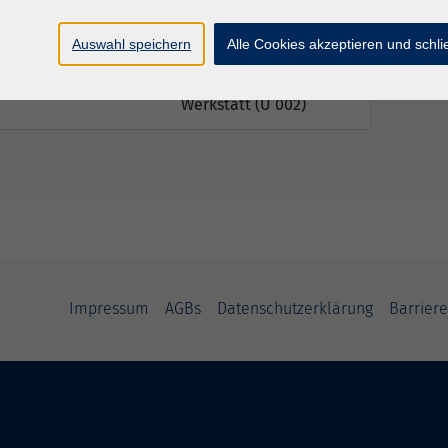
 12:00 Uhr
Peterschule, Atelier
Werkstatt (U 002)
Auswahl speichern
Alle Cookies akzeptieren und schl
– 12:00 Uhr
Peterschule, Atelier
Werkstatt (U 002)
Impressum
AGBs
Datenschutzerklärung
Barriere