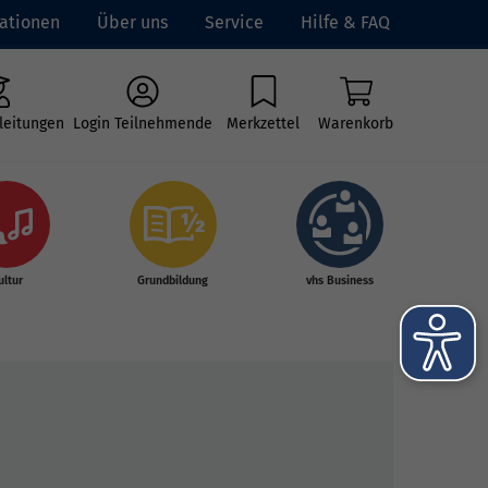
ationen
Über uns
Service
Hilfe & FAQ
leitungen
Login Teilnehmende
Merkzettel
Warenkorb
ultur
Grundbildung
vhs Business