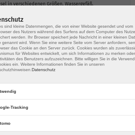
nsel in verschiedenen Größen, Wassergefäß,
n, Zeichenpapier (Druckerpapier), HB Bleistift,
ideen und Lust zum Malen.
enschutz
s sind kleine Datenmengen, die von einer Website gesendet und vom
owser des Nutzers während des Surfens auf dem Computer des Nutze
öglich.
chert werden. Ihr Browser speichert jede Nachricht in einer kleinen Dat
 genannt wird. Wenn Sie eine weitere Seite vom Server anfordern, se
owser das Cookie an den Server zurück. Cookies wurden als zuverlässi
ismus für Websites entwickelt, um sich Informationen zu merken oder
tivitäten des Benutzers aufzuzeichnen. Bitte willigen Sie in die Verwen
okies ein. Weitere Informationen finden Sie in unseren
schutzhinweisen.
Datenschutz
Ort / Raum
twendig
2:00 Uhr
Peterschule, Atelier
Werkstatt (U 002)
ogle-Tracking
2:00 Uhr
Peterschule, Atelier
Werkstatt (U 002)
tomo