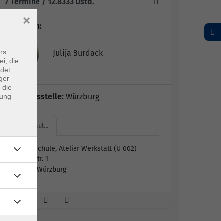
7 Termine
/ 12.8333
Ustd.
×
Dozent*in:
rs
Julija Burdack
ei, die
ndet
ger
 die
Geschäftsstelle:
Würzburg
dung
Peterschul…
Peterschule, Atelier Werkstatt (U 002)
Münzstr. 1
97070 Würzburg