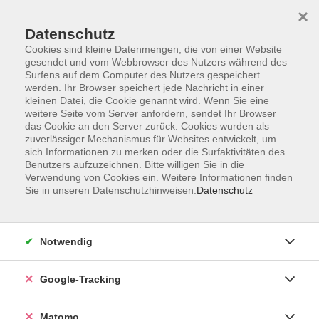
×
Datenschutz
Cookies sind kleine Datenmengen, die von einer Website
gesendet und vom Webbrowser des Nutzers während des
Surfens auf dem Computer des Nutzers gespeichert
Skip to main content
werden. Ihr Browser speichert jede Nachricht in einer
kleinen Datei, die Cookie genannt wird. Wenn Sie eine
weitere Seite vom Server anfordern, sendet Ihr Browser
Der Kurs konnte nicht gefunden werden.
das Cookie an den Server zurück. Cookies wurden als
zuverlässiger Mechanismus für Websites entwickelt, um
sich Informationen zu merken oder die Surfaktivitäten des
Benutzers aufzuzeichnen. Bitte willigen Sie in die
Verwendung von Cookies ein. Weitere Informationen finden
Sie in unseren Datenschutzhinweisen.
Datenschutz
Impressum
AGBs
Datenschutzerklärung
Notwendig
Barrierefreiheitserklärung
Widerrufsbelehrung
Google-Tracking
Widerruf
Matomo