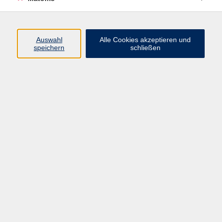
Programm
Auswahl
Alle Cookies akzeptieren und
speichern
schließen
Digitale Angebote
Gesellschaft
Beruf
Sprachen
Gesundheit
Kultur
Grundbildung
vhs Business
vhs Würzburg & Umgebung e. V.