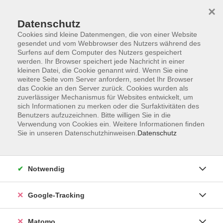
×
Datenschutz
Cookies sind kleine Datenmengen, die von einer Website
gesendet und vom Webbrowser des Nutzers während des
Surfens auf dem Computer des Nutzers gespeichert
Skip to main content
werden. Ihr Browser speichert jede Nachricht in einer
kleinen Datei, die Cookie genannt wird. Wenn Sie eine
weitere Seite vom Server anfordern, sendet Ihr Browser
Der Kurs konnte nicht gefunden werden.
das Cookie an den Server zurück. Cookies wurden als
zuverlässiger Mechanismus für Websites entwickelt, um
sich Informationen zu merken oder die Surfaktivitäten des
Benutzers aufzuzeichnen. Bitte willigen Sie in die
Verwendung von Cookies ein. Weitere Informationen finden
Sie in unseren Datenschutzhinweisen.
Datenschutz
Impressum
AGBs
Datenschutzerklärung
Notwendig
Barrierefreiheitserklärung
Widerrufsbelehrung
Google-Tracking
Widerruf
Matomo