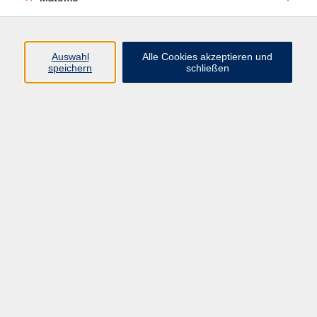
Programm
Auswahl
Alle Cookies akzeptieren und
speichern
schließen
Digitale Angebote
Gesellschaft
Beruf
Sprachen
Gesundheit
Kultur
Grundbildung
vhs Business
vhs Würzburg & Umgebung e. V.