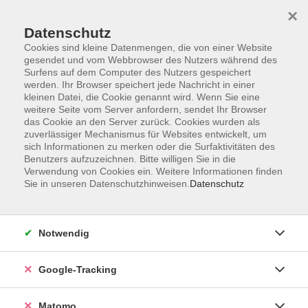
×
Datenschutz
Cookies sind kleine Datenmengen, die von einer Website
gesendet und vom Webbrowser des Nutzers während des
Surfens auf dem Computer des Nutzers gespeichert
Skip to main content
werden. Ihr Browser speichert jede Nachricht in einer
kleinen Datei, die Cookie genannt wird. Wenn Sie eine
weitere Seite vom Server anfordern, sendet Ihr Browser
das Cookie an den Server zurück. Cookies wurden als
zuverlässiger Mechanismus für Websites entwickelt, um
sich Informationen zu merken oder die Surfaktivitäten des
Benutzers aufzuzeichnen. Bitte willigen Sie in die
Verwendung von Cookies ein. Weitere Informationen finden
Sie in unseren Datenschutzhinweisen.
Datenschutz
Sie sind hier:
Sprachen
Deutsch als Zweit- und Fremdsprache
Notwendig
Sprachprüfungen
Google-Tracking
Prüfung: Deutsch Test für den Beruf B2
Matomo