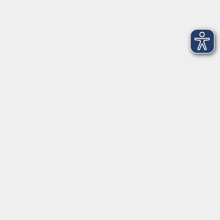
Tel: 0931 35593 0
Fax 0931 35593-20
Öffnungszeiten
Montag
09:00 - 12:30 Uhr
13:00 - 16:30 Uhr
Dienstag
10:00 - 12:30 Uhr
13:00 - 16:30 Uhr
Mittwoch
09:00 - 12:30 Uhr
13:00 - 16:30 Uhr
Donnerstag
09:00 - 12:30 Uhr
Freitag
09:00 - 13:30 Uhr