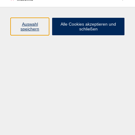
Mi. 16.09.2026 18:00
Online-Seminar, kein Präsenzunterricht
Auswahl
Alle Cookies akzeptieren und
speichern
schließen
Frankreich vor den Präsidentschaftswahlen
Do. 17.09.2026 19:30
Online-Seminar, kein Präsenzunterricht
Ausgleichsgymnastik
Mo. 21.09.2026 17:45
Höchberg