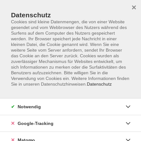
×
Datenschutz
Cookies sind kleine Datenmengen, die von einer Website
gesendet und vom Webbrowser des Nutzers während des
Surfens auf dem Computer des Nutzers gespeichert
Skip to main content
You are here:
werden. Ihr Browser speichert jede Nachricht in einer
Über uns
Unsere Kursleitungen
kleinen Datei, die Cookie genannt wird. Wenn Sie eine
weitere Seite vom Server anfordern, sendet Ihr Browser
das Cookie an den Server zurück. Cookies wurden als
N.N.,
zuverlässiger Mechanismus für Websites entwickelt, um
sich Informationen zu merken oder die Surfaktivitäten des
Benutzers aufzuzeichnen. Bitte willigen Sie in die
Verwendung von Cookies ein. Weitere Informationen finden
Sie in unseren Datenschutzhinweisen.
Datenschutz
Flexibel Trainieren mit der Fitness-10er-Karte
Di. 15.09.2026 08:00
Würzburg
Notwendig
Google-Tracking
Totaler Umbruch - Stasi, Neonazi, Neuanfang
Matomo