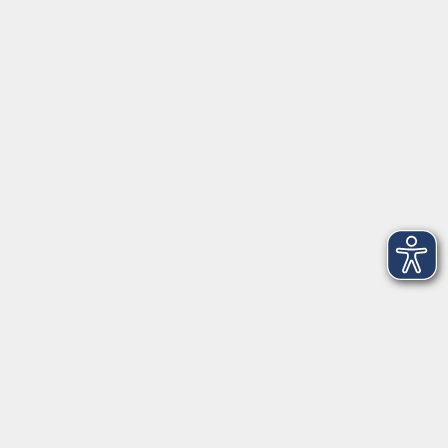
mehr laden
zurück zur Übersicht
Impressum
AGBs
Datenschutzerklärung
Barrierefreiheitserklärung
Widerrufsbelehrung
Widerruf