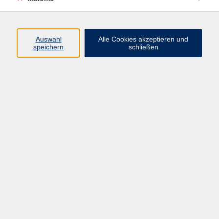
Programm
Auswahl
Alle Cookies akzeptieren und
speichern
schließen
Digitale Angebote
Gesellschaft
Beruf
Sprachen
Gesundheit
Kultur
Grundbildung
vhs Business
vhs Würzburg & Umgebung e. V.