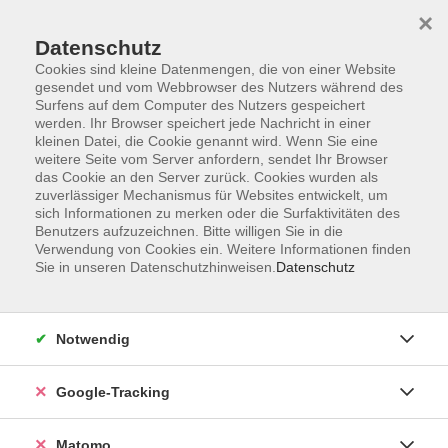
×
Datenschutz
Cookies sind kleine Datenmengen, die von einer Website
gesendet und vom Webbrowser des Nutzers während des
Surfens auf dem Computer des Nutzers gespeichert
Skip to main content
werden. Ihr Browser speichert jede Nachricht in einer
kleinen Datei, die Cookie genannt wird. Wenn Sie eine
weitere Seite vom Server anfordern, sendet Ihr Browser
Der Kurs konnte nicht gefunden werden.
das Cookie an den Server zurück. Cookies wurden als
zuverlässiger Mechanismus für Websites entwickelt, um
sich Informationen zu merken oder die Surfaktivitäten des
Benutzers aufzuzeichnen. Bitte willigen Sie in die
Verwendung von Cookies ein. Weitere Informationen finden
Sie in unseren Datenschutzhinweisen.
Datenschutz
Impressum
AGBs
Datenschutzerklärung
Notwendig
Barrierefreiheitserklärung
Widerrufsbelehrung
Google-Tracking
Widerruf
Matomo