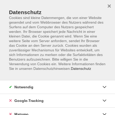
×
Datenschutz
Cookies sind kleine Datenmengen, die von einer Website
gesendet und vom Webbrowser des Nutzers während des
Surfens auf dem Computer des Nutzers gespeichert
Skip to main content
You are here:
werden. Ihr Browser speichert jede Nachricht in einer
Über uns
Unsere Kursleitungen
kleinen Datei, die Cookie genannt wird. Wenn Sie eine
weitere Seite vom Server anfordern, sendet Ihr Browser
das Cookie an den Server zurück. Cookies wurden als
Hermann, Susanne
zuverlässiger Mechanismus für Websites entwickelt, um
sich Informationen zu merken oder die Surfaktivitäten des
Benutzers aufzuzeichnen. Bitte willigen Sie in die
Verwendung von Cookies ein. Weitere Informationen finden
Sie in unseren Datenschutzhinweisen.
Datenschutz
Prüfung: Deutsch Test für den Beruf B2
Sa. 22.08.2026 08:45
Würzburg
Notwendig
Google-Tracking
Einbürgerungstest
Matomo