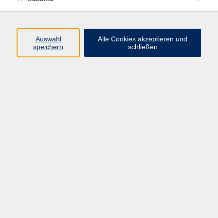
Do. 08.10.2026 09:15
Würzburg
Auswahl
Alle Cookies akzeptieren und
speichern
schließen
zurück zur Übersicht
Impressum
AGBs
Datenschutzerklärung
Barrierefreiheitserklärung
Widerrufsbelehrung
Widerruf