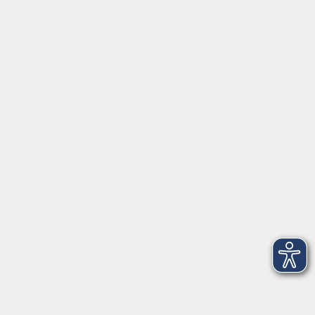
97070 Würzburg
info@vhs-wuerzburg.de
Tel: 0931 35593 0
Fax 0931 35593-20
Öffnungszeiten
Montag
09:00 - 12:30 Uhr
13:00 - 16:30 Uhr
Dienstag
10:00 - 12:30 Uhr
13:00 - 16:30 Uhr
Mittwoch
09:00 - 12:30 Uhr
13:00 - 16:30 Uhr