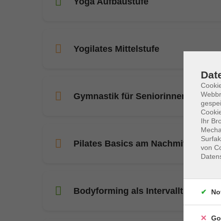
Yoga Aufbaustufe
Yogilates Mittelstufe
Dat
Cookie
Webbr
Gymnastik für Seniorinnen und Se
gespei
Cookie
Ihr Br
Mechan
Surfak
Pilates Basics am Nachmittag
von Co
Daten
Bodyforming als Intervalltraining
No
Go