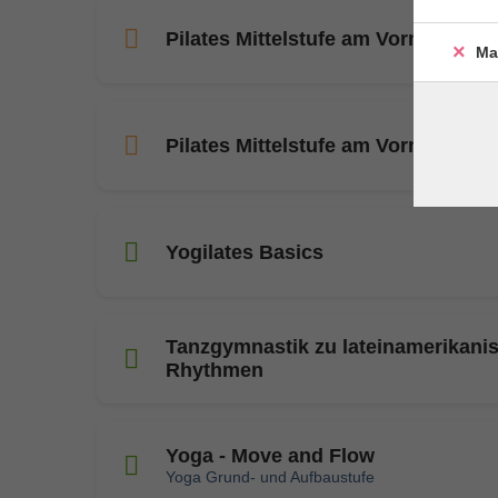
Pilates Mittelstufe am Vormittag
Ma
Pilates Mittelstufe am Vormittag
Yogilates Basics
Tanzgymnastik zu lateinamerikani
Rhythmen
Yoga - Move and Flow
Yoga Grund- und Aufbaustufe