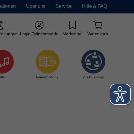
mationen
Über uns
Service
Hilfe & FAQ
leitungen
Login Teilnehmende
Merkzettel
Warenkorb
ltur
Grundbildung
vhs Business