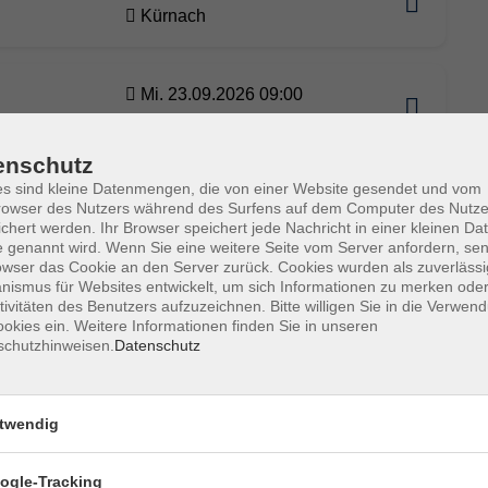
Kürnach
Mi. 23.09.2026 09:00
Kürnach
enschutz
s sind kleine Datenmengen, die von einer Website gesendet und vom
Mi. 23.09.2026 10:10
owser des Nutzers während des Surfens auf dem Computer des Nutze
nioren
Kürnach
chert werden. Ihr Browser speichert jede Nachricht in einer kleinen Dat
 genannt wird. Wenn Sie eine weitere Seite vom Server anfordern, se
owser das Cookie an den Server zurück. Cookies wurden als zuverlässi
ismus für Websites entwickelt, um sich Informationen zu merken oder
Mi. 23.09.2026 16:30
tivitäten des Benutzers aufzuzeichnen. Bitte willigen Sie in die Verwen
okies ein. Weitere Informationen finden Sie in unseren
Kürnach
schutzhinweisen.
Datenschutz
Mi. 23.09.2026 18:15
twendig
Kürnach
ogle-Tracking