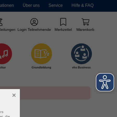
mationen
Über uns
Service
Hilfe & FAQ
leitungen
Login Teilnehmende
Merkzettel
Warenkorb
ltur
Grundbildung
vhs Business
×
rs
ei, die