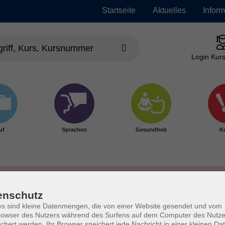
Startseite
Aktuelles
Infor
Login Kurs
uf
Sprachen
Gesundheit
Ku
enschutz
s sind kleine Datenmengen, die von einer Website gesendet und vom
owser des Nutzers während des Surfens auf dem Computer des Nutze
chert werden. Ihr Browser speichert jede Nachricht in einer kleinen Dat