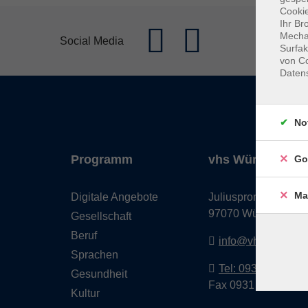
Cookie
Ihr Br
Mechan
Social Media
Surfak
von Co
Daten
No
Programm
vhs Würzburg & 
Go
Ma
Digitale Angebote
Juliuspromenade 68
97070 Würzburg
Gesellschaft
Beruf
info@vhs-wuerzbu
Sprachen
Tel: 0931 35593 0
Gesundheit
Fax 0931 35593-20
Kultur