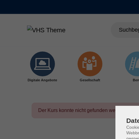
Skip to main content
Digitale Angebote
Gesellschaft
Ber
Der Kurs konnte nicht gefunden werden.
Dat
Cookie
Webbr
gespei