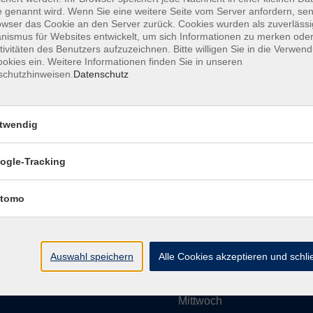
 genannt wird. Wenn Sie eine weitere Seite vom Server anfordern, se
owser das Cookie an den Server zurück. Cookies wurden als zuverlässi
ismus für Websites entwickelt, um sich Informationen zu merken oder
Impressum
AGBs
Datenschutzerklärung
Barrier
tivitäten des Benutzers aufzuzeichnen. Bitte willigen Sie in die Verwen
okies ein. Weitere Informationen finden Sie in unseren
schutzhinweisen.
Datenschutz
twendig
Umgebung e. V.
Öffnungszeiten
ogle-Tracking
tomo
Montag
rg.de
Dienstag
Auswahl speichern
Alle Cookies akzeptieren und schl
Mittwoch