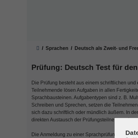
Sie sind hier:
Sprachen
Deutsch als Zweit- und Fr
Prüfung: Deutsch Test für den
Die Prüfung besteht aus einem schriftlichen und
Teilnehmende lösen Aufgaben in allen Fertigkeit
Sprachbausteinen. Aufgabentypen sind z. B. Mult
Schreiben und Sprechen, setzen die Teilnehmen
sich dazu schriftlich oder mündlich äußern. In d
direkten Austausch der Prüfungsteilnehmenden u
Dat
Die Anmeldung zu einer Sprachprüfung erfolgt p