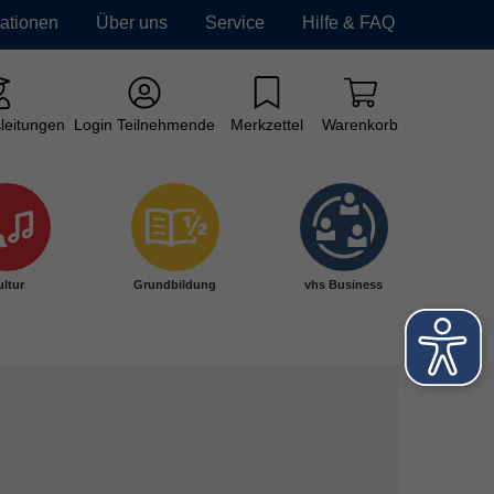
mationen
Über uns
Service
Hilfe & FAQ
leitungen
Login Teilnehmende
Merkzettel
Warenkorb
ltur
Grundbildung
vhs Business