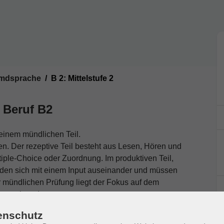
emdsprache
B 2: Mittelstufe 2
 Beruf B2
 einem mündlichen Teil.
en. Der rezeptive Teil besteht aus Lesen, Hören und
iple-Choice oder Zuordnung. Im produktiven Teil,
den sich mit einem Input auseinander und müssen
er mündlichen Prüfung liegt der Fokus auf dem
ntereinander.
enschutz
ersönlich unter Vorlage des Ausweises. Die