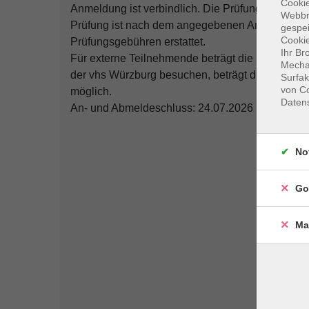
Cookie
Anmeldung ist verbindlich. Die Prüfungsgebühr is
Webbr
Prüfung ist nach dem angegebenen Anmeldeschlu
gespei
Cookie
Prüfungsgebühren erstattet.
Ihr Br
Für externe Teilnehmende beträgt die Prüfungsg
Mechan
der vhs Würzburg besuchen, beträgt die Prüfung
Surfak
von Co
möglich.
Daten
An- und Abmeldeschluss: 24.07.2026
No
Go
Ma