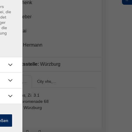
Frank Schenk
rs
ei, die
Saima Weber
ndet
ger
 die
Guizhu Cai
dung
Susanne Hermann
Geschäftsstelle:
Würzburg
City vhs,…
City vhs,…
City vhs, Zi. 3.1
Juliuspromenade 68
97070 Würzburg
3.1
ießen