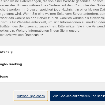
s sind kleine Datenmengen, die von einer Website gesendet und vom
t bei Anmeldung zu zahlen. Ein Rücktritt von der
owser des Nutzers während des Surfens auf dem Computer des Nutze
ss nicht mehr möglich, es werden keine
chert werden. Ihr Browser speichert jede Nachricht in einer kleinen Dat
 genannt wird. Wenn Sie eine weitere Seite vom Server anfordern, se
owser das Cookie an den Server zurück. Cookies wurden als zuverlässi
ebühr 200 €, für Personen, die einen Deutschkurs an
ismus für Websites entwickelt, um sich Informationen zu merken oder
sgebühr 170 €. Weitere Ermäßigungen sind nicht
tivitäten des Benutzers aufzuzeichnen. Bitte willigen Sie in die Verwen
okies ein. Weitere Informationen finden Sie in unseren
schutzhinweisen.
Datenschutz
twendig
ogle-Tracking
tomo
Auswahl speichern
Alle Cookies akzeptieren und schl