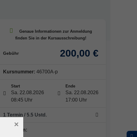
200,00 €
Gebühr
Kursnummer:
46700A-p
Start
Ende
Sa. 22.08.2026
Sa. 22.08.2026
08:45 Uhr
17:00 Uhr
1 Termin
/ 5.5
Ustd.
×
Dozent*in: