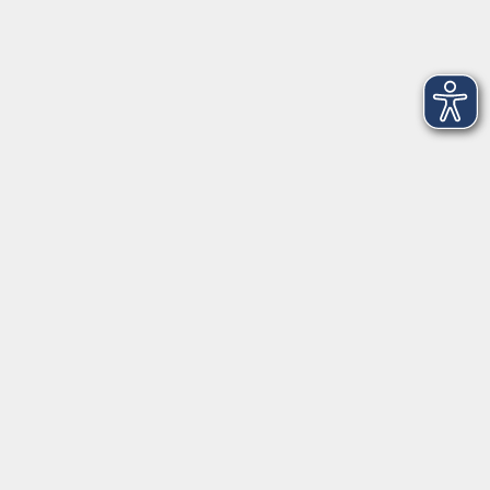
vhs Business
vhs Würzburg & Umgebung e. V.
Juliuspromenade 68
97070 Würzburg
info@vhs-wuerzburg.de
Tel: 0931 35593 0
Fax 0931 35593-20
Öffnungszeiten
Montag
09:00 - 12:30 Uhr
13:00 - 16:30 Uhr