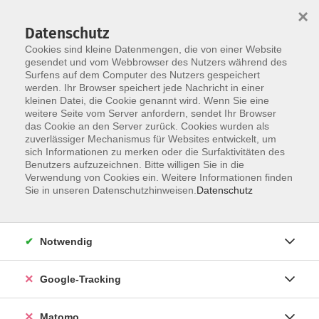
×
Datenschutz
Cookies sind kleine Datenmengen, die von einer Website
gesendet und vom Webbrowser des Nutzers während des
Surfens auf dem Computer des Nutzers gespeichert
Skip to main content
You are here:
werden. Ihr Browser speichert jede Nachricht in einer
Aktuelles
kleinen Datei, die Cookie genannt wird. Wenn Sie eine
weitere Seite vom Server anfordern, sendet Ihr Browser
das Cookie an den Server zurück. Cookies wurden als
Aktuelle Informationen aus der vhs
zuverlässiger Mechanismus für Websites entwickelt, um
sich Informationen zu merken oder die Surfaktivitäten des
Benutzers aufzuzeichnen. Bitte willigen Sie in die
Verwendung von Cookies ein. Weitere Informationen finden
vhs Gerbrunn
Sie in unseren Datenschutzhinweisen.
Datenschutz
Unsere Außenstelle in Gerbrunn
Örtliche vhs-Leitung:
Notwendig
Dr. Christiane Konrad
Tel.: 70 280 103 (keine Anmeldung)
Google-Tracking
Matomo