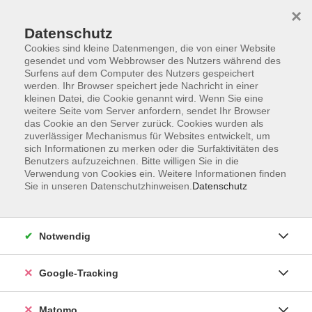
×
Datenschutz
Cookies sind kleine Datenmengen, die von einer Website
gesendet und vom Webbrowser des Nutzers während des
Surfens auf dem Computer des Nutzers gespeichert
Skip to main content
werden. Ihr Browser speichert jede Nachricht in einer
kleinen Datei, die Cookie genannt wird. Wenn Sie eine
weitere Seite vom Server anfordern, sendet Ihr Browser
Der Kurs konnte nicht gefunden werden.
das Cookie an den Server zurück. Cookies wurden als
zuverlässiger Mechanismus für Websites entwickelt, um
sich Informationen zu merken oder die Surfaktivitäten des
Benutzers aufzuzeichnen. Bitte willigen Sie in die
Verwendung von Cookies ein. Weitere Informationen finden
Sie in unseren Datenschutzhinweisen.
Datenschutz
Impressum
AGBs
Datenschutzerklärung
Notwendig
Barrierefreiheitserklärung
Widerrufsbelehrung
Google-Tracking
Widerruf
Matomo