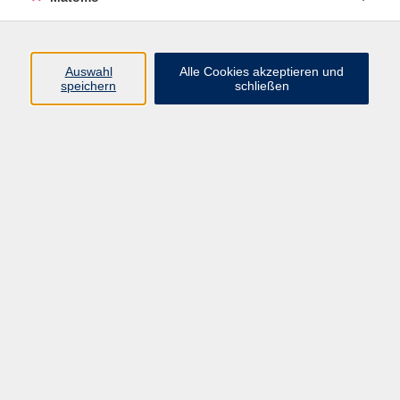
Programm
Auswahl
Alle Cookies akzeptieren und
speichern
schließen
Digitale Angebote
Gesellschaft
Beruf
Sprachen
Gesundheit
Kultur
Grundbildung
vhs Business
vhs Würzburg & Umgebung e. V.