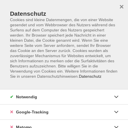
×
Datenschutz
Cookies sind kleine Datenmengen, die von einer Website
gesendet und vom Webbrowser des Nutzers während des
Surfens auf dem Computer des Nutzers gespeichert
Skip to main content
werden. Ihr Browser speichert jede Nachricht in einer
kleinen Datei, die Cookie genannt wird. Wenn Sie eine
weitere Seite vom Server anfordern, sendet Ihr Browser
Der Kurs konnte nicht gefunden werden.
das Cookie an den Server zurück. Cookies wurden als
zuverlässiger Mechanismus für Websites entwickelt, um
sich Informationen zu merken oder die Surfaktivitäten des
Benutzers aufzuzeichnen. Bitte willigen Sie in die
Verwendung von Cookies ein. Weitere Informationen finden
Sie in unseren Datenschutzhinweisen.
Datenschutz
Impressum
AGBs
Datenschutzerklärung
Notwendig
Barrierefreiheitserklärung
Widerrufsbelehrung
Google-Tracking
Widerruf
Matomo