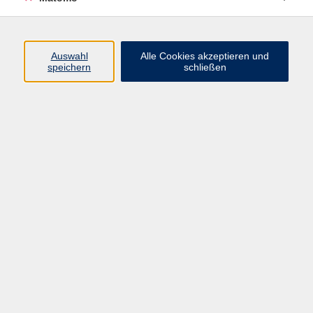
Programm
Auswahl
Alle Cookies akzeptieren und
speichern
schließen
Digitale Angebote
Gesellschaft
Beruf
Sprachen
Gesundheit
Kultur
Grundbildung
vhs Business
vhs Würzburg & Umgebung e. V.