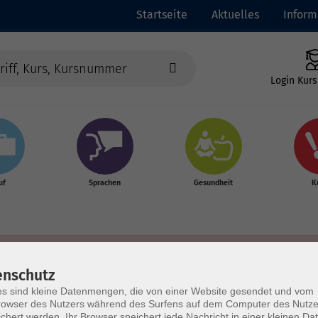
Startseite
Aktuelles
Inform
Login Kurs
uf
Sprachen
Gesundheit
K
enschutz
s sind kleine Datenmengen, die von einer Website gesendet und vom
owser des Nutzers während des Surfens auf dem Computer des Nutze
chert werden. Ihr Browser speichert jede Nachricht in einer kleinen Dat