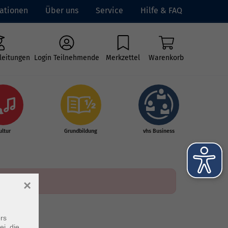
ationen
Über uns
Service
Hilfe & FAQ
leitungen
Login Teilnehmende
Merkzettel
Warenkorb
ultur
Grundbildung
vhs Business
×
rs
ei, die