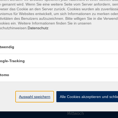
 genannt wird. Wenn Sie eine weitere Seite vom Server anfordern, se
owser das Cookie an den Server zurück. Cookies wurden als zuverlässi
ismus für Websites entwickelt, um sich Informationen zu merken oder
Impressum
AGBs
Datenschutzerklärung
Barriere
tivitäten des Benutzers aufzuzeichnen. Bitte willigen Sie in die Verwen
okies ein. Weitere Informationen finden Sie in unseren
schutzhinweisen.
Datenschutz
twendig
mgebung e. V.
Öffnungszeiten
ogle-Tracking
tomo
Montag
rg.de
Dienstag
Auswahl speichern
Alle Cookies akzeptieren und schl
Mittwoch