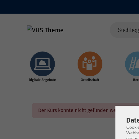
Skip to main content
Digitale Angebote
Gesellschaft
Ber
Der Kurs konnte nicht gefunden werden.
Dat
Cookie
Webbr
gespei