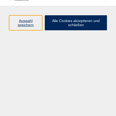
Programm
Auswahl
Alle Cookies akzeptieren und
speichern
schließen
Digitale Angebote
Gesellschaft
Beruf
Sprachen
Gesundheit
Kultur
Grundbildung
vhs Business
vhs Würzburg & Umgebung e. V.