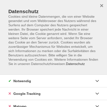
×
Datenschutz
Cookies sind kleine Datenmengen, die von einer Website
gesendet und vom Webbrowser des Nutzers während des
Surfens auf dem Computer des Nutzers gespeichert
Skip to main content
werden. Ihr Browser speichert jede Nachricht in einer
kleinen Datei, die Cookie genannt wird. Wenn Sie eine
weitere Seite vom Server anfordern, sendet Ihr Browser
Der Kurs konnte nicht gefunden werden.
das Cookie an den Server zurück. Cookies wurden als
zuverlässiger Mechanismus für Websites entwickelt, um
sich Informationen zu merken oder die Surfaktivitäten des
Benutzers aufzuzeichnen. Bitte willigen Sie in die
Verwendung von Cookies ein. Weitere Informationen finden
Sie in unseren Datenschutzhinweisen.
Datenschutz
Impressum
AGBs
Datenschutzerklärung
Notwendig
Barrierefreiheitserklärung
Widerrufsbelehrung
Google-Tracking
Widerruf
Matomo