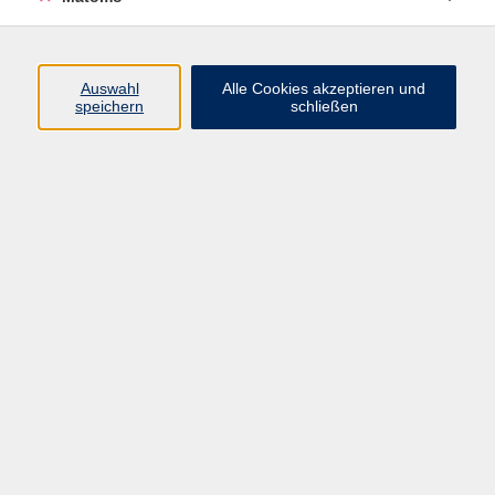
Programm
Auswahl
Alle Cookies akzeptieren und
speichern
schließen
Digitale Angebote
Gesellschaft
Beruf
Sprachen
Gesundheit
Kultur
Grundbildung
vhs Business
vhs Würzburg & Umgebung e. V.