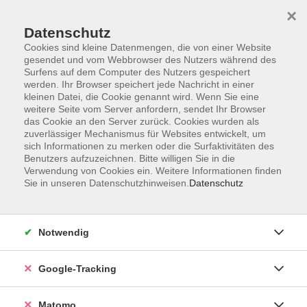
×
Datenschutz
Cookies sind kleine Datenmengen, die von einer Website
gesendet und vom Webbrowser des Nutzers während des
Surfens auf dem Computer des Nutzers gespeichert
Skip to main content
werden. Ihr Browser speichert jede Nachricht in einer
kleinen Datei, die Cookie genannt wird. Wenn Sie eine
weitere Seite vom Server anfordern, sendet Ihr Browser
Der Kurs konnte nicht gefunden werden.
das Cookie an den Server zurück. Cookies wurden als
zuverlässiger Mechanismus für Websites entwickelt, um
sich Informationen zu merken oder die Surfaktivitäten des
Benutzers aufzuzeichnen. Bitte willigen Sie in die
Verwendung von Cookies ein. Weitere Informationen finden
Sie in unseren Datenschutzhinweisen.
Datenschutz
Impressum
AGBs
Datenschutzerklärung
Notwendig
Barrierefreiheitserklärung
Widerrufsbelehrung
Google-Tracking
Widerruf
Matomo