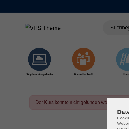
Skip to main content
Digitale Angebote
Gesellschaft
Ber
Der Kurs konnte nicht gefunden werden.
Dat
Cookie
Webbr
gespei