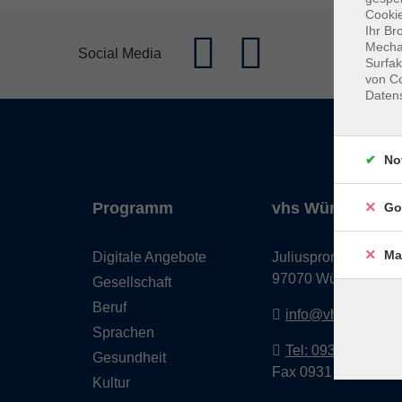
Cookie
Ihr Br
Mechan
Social Media
Surfak
von Co
Daten
No
Programm
vhs Würzburg & 
Go
Ma
Digitale Angebote
Juliuspromenade 68
97070 Würzburg
Gesellschaft
Beruf
info@vhs-wuerzbu
Sprachen
Tel: 0931 35593 0
Gesundheit
Fax 0931 35593-20
Kultur