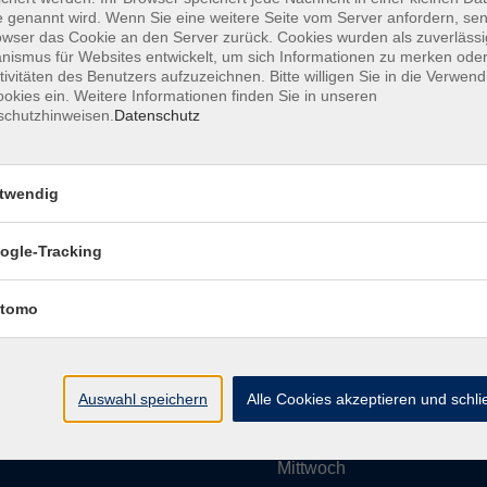
 genannt wird. Wenn Sie eine weitere Seite vom Server anfordern, se
owser das Cookie an den Server zurück. Cookies wurden als zuverlässi
ismus für Websites entwickelt, um sich Informationen zu merken oder
Impressum
AGBs
Datenschutzerklärung
Barrier
tivitäten des Benutzers aufzuzeichnen. Bitte willigen Sie in die Verwen
okies ein. Weitere Informationen finden Sie in unseren
schutzhinweisen.
Datenschutz
twendig
Umgebung e. V.
Öffnungszeiten
ogle-Tracking
tomo
Montag
rg.de
Dienstag
Auswahl speichern
Alle Cookies akzeptieren und schl
Mittwoch