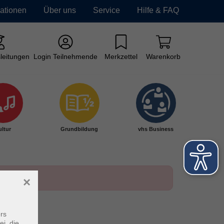
mationen
Über uns
Service
Hilfe & FAQ
leitungen
Login Teilnehmende
Merkzettel
Warenkorb
ltur
Grundbildung
vhs Business
×
rs
ei, die