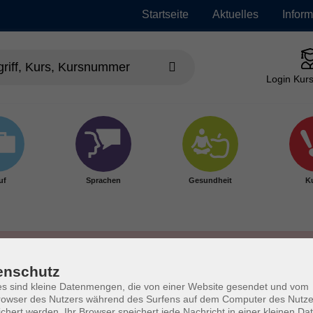
Startseite
Aktuelles
Infor
Login Kurs
uf
Sprachen
Gesundheit
Ku
enschutz
s sind kleine Datenmengen, die von einer Website gesendet und vom
owser des Nutzers während des Surfens auf dem Computer des Nutze
chert werden. Ihr Browser speichert jede Nachricht in einer kleinen Dat