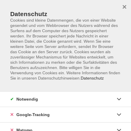
×
Datenschutz
Cookies sind kleine Datenmengen, die von einer Website
gesendet und vom Webbrowser des Nutzers während des
Surfens auf dem Computer des Nutzers gespeichert
Skip to main content
werden. Ihr Browser speichert jede Nachricht in einer
kleinen Datei, die Cookie genannt wird. Wenn Sie eine
weitere Seite vom Server anfordern, sendet Ihr Browser
Der Kurs konnte nicht gefunden werden.
das Cookie an den Server zurück. Cookies wurden als
zuverlässiger Mechanismus für Websites entwickelt, um
sich Informationen zu merken oder die Surfaktivitäten des
Benutzers aufzuzeichnen. Bitte willigen Sie in die
Verwendung von Cookies ein. Weitere Informationen finden
Sie in unseren Datenschutzhinweisen.
Datenschutz
Impressum
AGBs
Datenschutzerklärung
Notwendig
Barrierefreiheitserklärung
Widerrufsbelehrung
Google-Tracking
Widerruf
Matomo