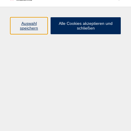
Programm
Auswahl
Alle Cookies akzeptieren und
speichern
schließen
Digitale Angebote
Gesellschaft
Beruf
Sprachen
Gesundheit
Kultur
Grundbildung
vhs Business
vhs Würzburg & Umgebung e. V.