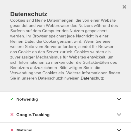
×
Datenschutz
Cookies sind kleine Datenmengen, die von einer Website
gesendet und vom Webbrowser des Nutzers während des
Surfens auf dem Computer des Nutzers gespeichert
Skip to main content
werden. Ihr Browser speichert jede Nachricht in einer
kleinen Datei, die Cookie genannt wird. Wenn Sie eine
weitere Seite vom Server anfordern, sendet Ihr Browser
Der Kurs konnte nicht gefunden werden.
das Cookie an den Server zurück. Cookies wurden als
zuverlässiger Mechanismus für Websites entwickelt, um
sich Informationen zu merken oder die Surfaktivitäten des
Benutzers aufzuzeichnen. Bitte willigen Sie in die
Verwendung von Cookies ein. Weitere Informationen finden
Sie in unseren Datenschutzhinweisen.
Datenschutz
Impressum
AGBs
Datenschutzerklärung
Notwendig
Barrierefreiheitserklärung
Widerrufsbelehrung
Google-Tracking
Widerruf
Matomo