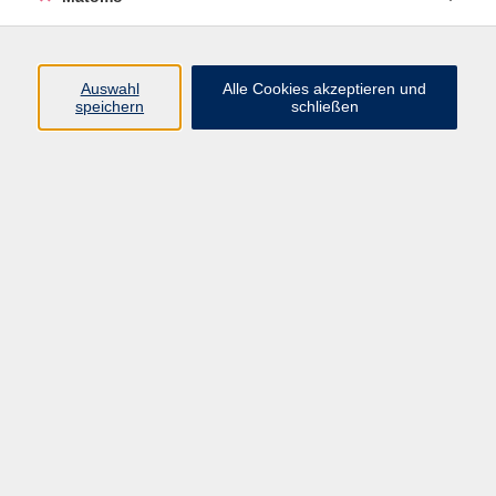
Programm
Auswahl
Alle Cookies akzeptieren und
speichern
schließen
Digitale Angebote
Gesellschaft
Beruf
Sprachen
Gesundheit
Kultur
Grundbildung
vhs Business
vhs Würzburg & Umgebung e. V.