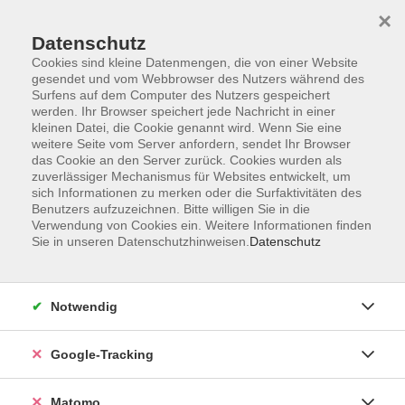
×
Datenschutz
Cookies sind kleine Datenmengen, die von einer Website
gesendet und vom Webbrowser des Nutzers während des
Surfens auf dem Computer des Nutzers gespeichert
Skip to main content
werden. Ihr Browser speichert jede Nachricht in einer
kleinen Datei, die Cookie genannt wird. Wenn Sie eine
weitere Seite vom Server anfordern, sendet Ihr Browser
Der Kurs konnte nicht gefunden werden.
das Cookie an den Server zurück. Cookies wurden als
zuverlässiger Mechanismus für Websites entwickelt, um
sich Informationen zu merken oder die Surfaktivitäten des
Benutzers aufzuzeichnen. Bitte willigen Sie in die
Verwendung von Cookies ein. Weitere Informationen finden
Sie in unseren Datenschutzhinweisen.
Datenschutz
Impressum
AGBs
Datenschutzerklärung
Notwendig
Barrierefreiheitserklärung
Widerrufsbelehrung
Google-Tracking
Widerruf
Matomo