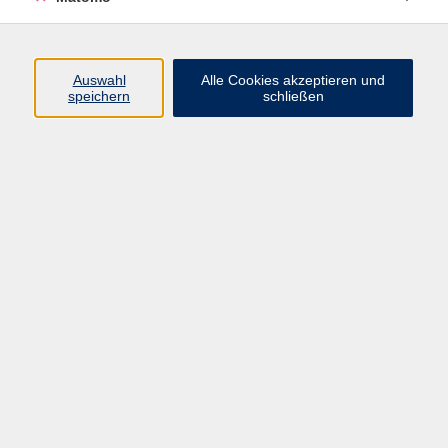
Programm
Auswahl
Alle Cookies akzeptieren und
speichern
schließen
Digitale Angebote
Gesellschaft
Beruf
Sprachen
Gesundheit
Kultur
Grundbildung
vhs Business
vhs Würzburg & Umgebung e. V.