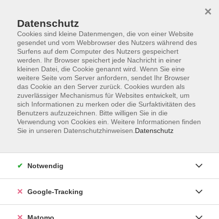
×
Datenschutz
Cookies sind kleine Datenmengen, die von einer Website
gesendet und vom Webbrowser des Nutzers während des
Surfens auf dem Computer des Nutzers gespeichert
Skip to main content
werden. Ihr Browser speichert jede Nachricht in einer
kleinen Datei, die Cookie genannt wird. Wenn Sie eine
weitere Seite vom Server anfordern, sendet Ihr Browser
Der Kurs konnte nicht gefunden werden.
das Cookie an den Server zurück. Cookies wurden als
zuverlässiger Mechanismus für Websites entwickelt, um
sich Informationen zu merken oder die Surfaktivitäten des
Benutzers aufzuzeichnen. Bitte willigen Sie in die
Verwendung von Cookies ein. Weitere Informationen finden
Sie in unseren Datenschutzhinweisen.
Datenschutz
Impressum
AGBs
Datenschutzerklärung
Notwendig
Barrierefreiheitserklärung
Widerrufsbelehrung
Google-Tracking
Widerruf
Matomo