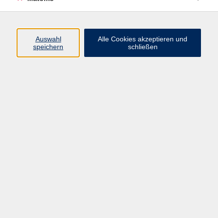
Programm
Auswahl
Alle Cookies akzeptieren und
speichern
schließen
Digitale Angebote
Gesellschaft
Beruf
Sprachen
Gesundheit
Kultur
Grundbildung
vhs Business
vhs Würzburg & Umgebung e. V.