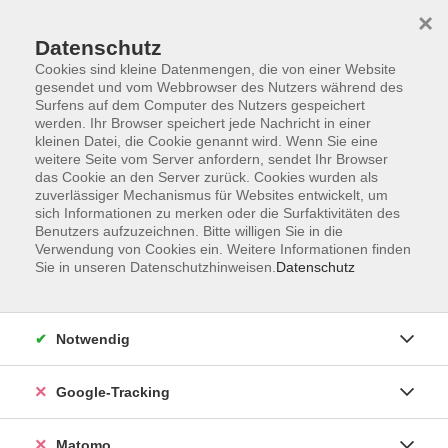
×
Datenschutz
Cookies sind kleine Datenmengen, die von einer Website
gesendet und vom Webbrowser des Nutzers während des
Surfens auf dem Computer des Nutzers gespeichert
Skip to main content
werden. Ihr Browser speichert jede Nachricht in einer
kleinen Datei, die Cookie genannt wird. Wenn Sie eine
weitere Seite vom Server anfordern, sendet Ihr Browser
Der Kurs konnte nicht gefunden werden.
das Cookie an den Server zurück. Cookies wurden als
zuverlässiger Mechanismus für Websites entwickelt, um
sich Informationen zu merken oder die Surfaktivitäten des
Benutzers aufzuzeichnen. Bitte willigen Sie in die
Verwendung von Cookies ein. Weitere Informationen finden
Sie in unseren Datenschutzhinweisen.
Datenschutz
Impressum
AGBs
Datenschutzerklärung
Notwendig
Barrierefreiheitserklärung
Widerrufsbelehrung
Google-Tracking
Widerruf
Matomo