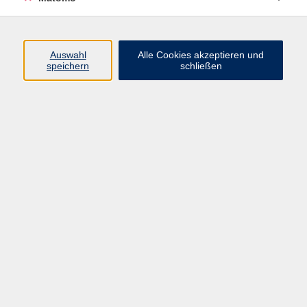
Programm
Auswahl
Alle Cookies akzeptieren und
speichern
schließen
Digitale Angebote
Gesellschaft
Beruf
Sprachen
Gesundheit
Kultur
Grundbildung
vhs Business
vhs Würzburg & Umgebung e. V.