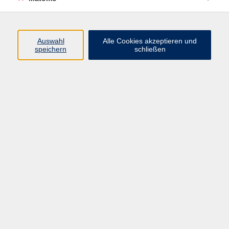
Programm
Auswahl
Alle Cookies akzeptieren und
speichern
schließen
Digitale Angebote
Gesellschaft
Beruf
Sprachen
Gesundheit
Kultur
Grundbildung
vhs Business
vhs Würzburg & Umgebung e. V.