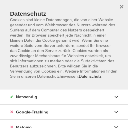
×
Datenschutz
Cookies sind kleine Datenmengen, die von einer Website
gesendet und vom Webbrowser des Nutzers während des
Surfens auf dem Computer des Nutzers gespeichert
Skip to main content
werden. Ihr Browser speichert jede Nachricht in einer
kleinen Datei, die Cookie genannt wird. Wenn Sie eine
weitere Seite vom Server anfordern, sendet Ihr Browser
Der Kurs konnte nicht gefunden werden.
das Cookie an den Server zurück. Cookies wurden als
zuverlässiger Mechanismus für Websites entwickelt, um
sich Informationen zu merken oder die Surfaktivitäten des
Benutzers aufzuzeichnen. Bitte willigen Sie in die
Verwendung von Cookies ein. Weitere Informationen finden
Sie in unseren Datenschutzhinweisen.
Datenschutz
Impressum
AGBs
Datenschutzerklärung
Notwendig
Barrierefreiheitserklärung
Widerrufsbelehrung
Google-Tracking
Widerruf
Matomo