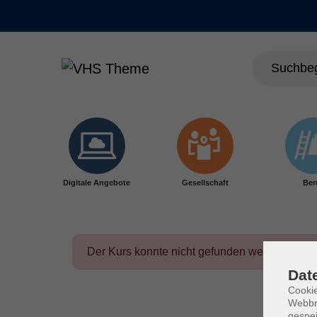
Skip to main content
Digitale Angebote
Gesellschaft
Ber
Der Kurs konnte nicht gefunden werden.
Dat
Cookie
Webbr
gespei