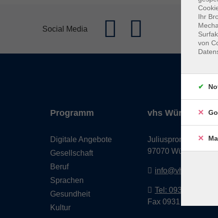
Cookie
Ihr Br
Mechan
Social Media
Surfak
von Co
Daten
No
Programm
vhs Würzburg & 
Go
Ma
Digitale Angebote
Juliuspromenade 68
97070 Würzburg
Gesellschaft
Beruf
info@vhs-wuerzbu
Sprachen
Tel: 0931 35593 0
Gesundheit
Fax 0931 35593-20
Kultur