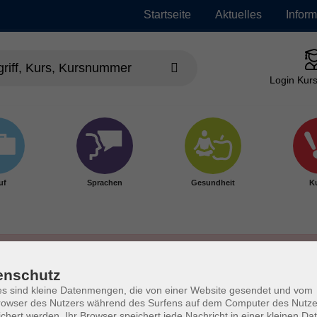
Startseite
Aktuelles
Infor
Login Kurs
uf
Sprachen
Gesundheit
Ku
enschutz
s sind kleine Datenmengen, die von einer Website gesendet und vom
owser des Nutzers während des Surfens auf dem Computer des Nutze
chert werden. Ihr Browser speichert jede Nachricht in einer kleinen Dat