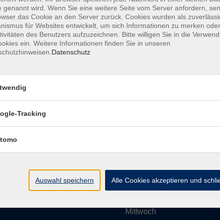
 genannt wird. Wenn Sie eine weitere Seite vom Server anfordern, se
owser das Cookie an den Server zurück. Cookies wurden als zuverlässi
ismus für Websites entwickelt, um sich Informationen zu merken oder
Impressum
AGBs
Datenschutzerklärung
Barrier
tivitäten des Benutzers aufzuzeichnen. Bitte willigen Sie in die Verwen
okies ein. Weitere Informationen finden Sie in unseren
schutzhinweisen.
Datenschutz
twendig
Umgebung e. V.
Öffnungszeiten
ogle-Tracking
tomo
Montag
rg.de
Dienstag
Auswahl speichern
Alle Cookies akzeptieren und schl
Mittwoch