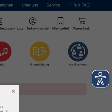
mationen
Über uns
Service
Hilfe & FAQ
leitungen
Login Teilnehmende
Merkzettel
Warenkorb
ltur
Grundbildung
vhs Business
×
rs
ei, die