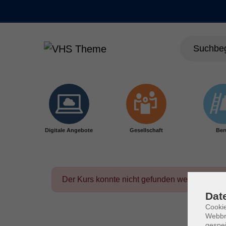
Skip to main content
Digitale Angebote
Gesellschaft
Ber
Der Kurs konnte nicht gefunden werden.
Dat
Cookie
Webbr
gespei