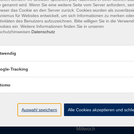
 genannt wird. Wenn Sie eine weitere Seite vom Server anfordern, se
owser das Cookie an den Server zurück. Cookies wurden als zuverlässi
ismus für Websites entwickelt, um sich Informationen zu merken oder
Impressum
AGBs
Datenschutzerklärung
Barrier
tivitäten des Benutzers aufzuzeichnen. Bitte willigen Sie in die Verwen
okies ein. Weitere Informationen finden Sie in unseren
schutzhinweisen.
Datenschutz
twendig
Umgebung e. V.
Öffnungszeiten
ogle-Tracking
tomo
Montag
rg.de
Dienstag
Auswahl speichern
Alle Cookies akzeptieren und schl
Mittwoch