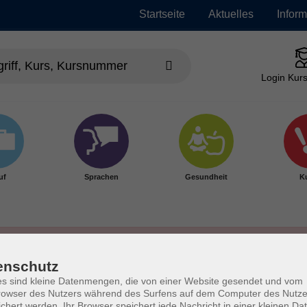
Startseite
Aktuelles
Infor
Login Kurs
uf
Sprachen
Gesundheit
Ku
enschutz
s sind kleine Datenmengen, die von einer Website gesendet und vom
owser des Nutzers während des Surfens auf dem Computer des Nutze
chert werden. Ihr Browser speichert jede Nachricht in einer kleinen Dat