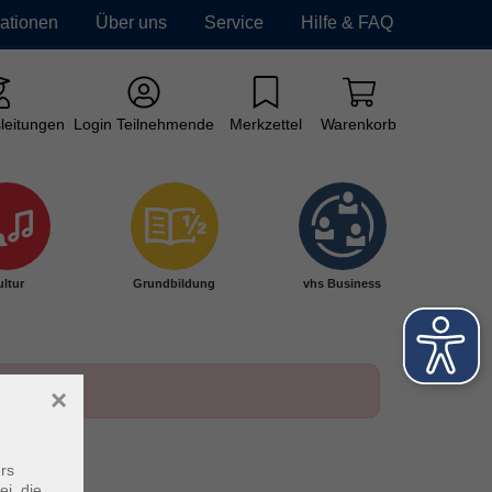
mationen
Über uns
Service
Hilfe & FAQ
leitungen
Login Teilnehmende
Merkzettel
Warenkorb
ltur
Grundbildung
vhs Business
×
rs
ei, die