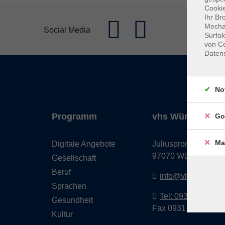
Cookie
Ihr Br
Mechan
Social Media
Surfak
von Co
Daten
No
Programm
vhs Würzburg & 
Go
Ma
Digitale Angebote
Juliuspromenade 68
97070 Würzburg
Gesellschaft
Beruf
info@vhs-wuerzbu
Sprachen
Tel: 0931 35593 0
Gesundheit
Fax 0931 35593-20
Kultur