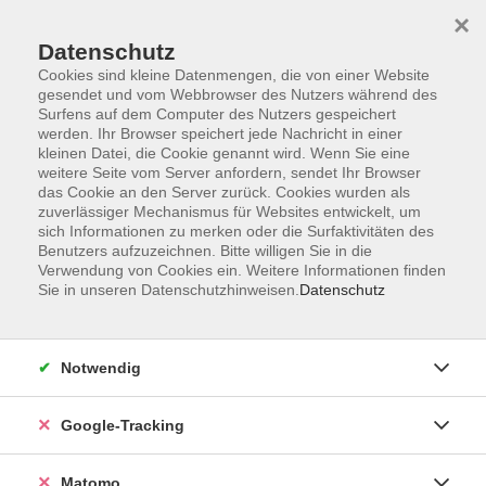
×
Datenschutz
Cookies sind kleine Datenmengen, die von einer Website
gesendet und vom Webbrowser des Nutzers während des
Surfens auf dem Computer des Nutzers gespeichert
Skip to main content
werden. Ihr Browser speichert jede Nachricht in einer
kleinen Datei, die Cookie genannt wird. Wenn Sie eine
weitere Seite vom Server anfordern, sendet Ihr Browser
Der Kurs konnte nicht gefunden werden.
das Cookie an den Server zurück. Cookies wurden als
zuverlässiger Mechanismus für Websites entwickelt, um
sich Informationen zu merken oder die Surfaktivitäten des
Benutzers aufzuzeichnen. Bitte willigen Sie in die
Verwendung von Cookies ein. Weitere Informationen finden
Sie in unseren Datenschutzhinweisen.
Datenschutz
Impressum
AGBs
Datenschutzerklärung
Notwendig
Barrierefreiheitserklärung
Widerrufsbelehrung
Google-Tracking
Widerruf
Matomo