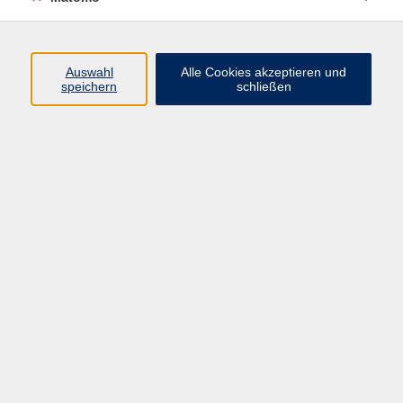
Programm
Auswahl
Alle Cookies akzeptieren und
speichern
schließen
Digitale Angebote
Gesellschaft
Beruf
Sprachen
Gesundheit
Kultur
Grundbildung
vhs Business
vhs Würzburg & Umgebung e. V.