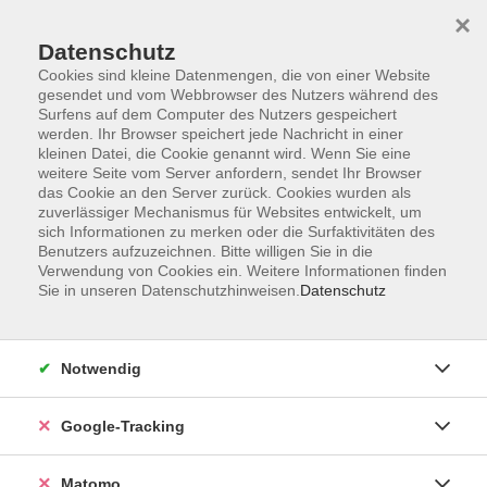
×
Datenschutz
Cookies sind kleine Datenmengen, die von einer Website
gesendet und vom Webbrowser des Nutzers während des
Surfens auf dem Computer des Nutzers gespeichert
Skip to main content
werden. Ihr Browser speichert jede Nachricht in einer
kleinen Datei, die Cookie genannt wird. Wenn Sie eine
weitere Seite vom Server anfordern, sendet Ihr Browser
Der Kurs konnte nicht gefunden werden.
das Cookie an den Server zurück. Cookies wurden als
zuverlässiger Mechanismus für Websites entwickelt, um
sich Informationen zu merken oder die Surfaktivitäten des
Benutzers aufzuzeichnen. Bitte willigen Sie in die
Verwendung von Cookies ein. Weitere Informationen finden
Sie in unseren Datenschutzhinweisen.
Datenschutz
Impressum
AGBs
Datenschutzerklärung
Notwendig
Barrierefreiheitserklärung
Widerrufsbelehrung
Google-Tracking
Widerruf
Matomo