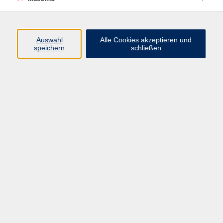
Programm
Auswahl
Alle Cookies akzeptieren und
speichern
schließen
Digitale Angebote
Gesellschaft
Beruf
Sprachen
Gesundheit
Kultur
Grundbildung
vhs Business
vhs Würzburg & Umgebung e. V.