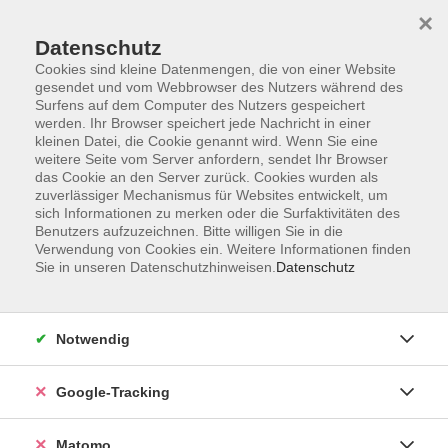
×
Datenschutz
Cookies sind kleine Datenmengen, die von einer Website
gesendet und vom Webbrowser des Nutzers während des
Surfens auf dem Computer des Nutzers gespeichert
Skip to main content
werden. Ihr Browser speichert jede Nachricht in einer
kleinen Datei, die Cookie genannt wird. Wenn Sie eine
weitere Seite vom Server anfordern, sendet Ihr Browser
Der Kurs konnte nicht gefunden werden.
das Cookie an den Server zurück. Cookies wurden als
zuverlässiger Mechanismus für Websites entwickelt, um
sich Informationen zu merken oder die Surfaktivitäten des
Benutzers aufzuzeichnen. Bitte willigen Sie in die
Verwendung von Cookies ein. Weitere Informationen finden
Sie in unseren Datenschutzhinweisen.
Datenschutz
Impressum
AGBs
Datenschutzerklärung
Notwendig
Barrierefreiheitserklärung
Widerrufsbelehrung
Google-Tracking
Widerruf
Matomo