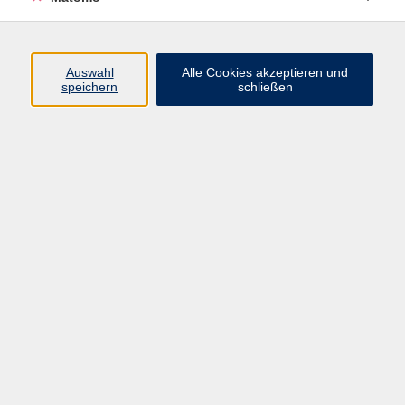
Programm
Auswahl
Alle Cookies akzeptieren und
speichern
schließen
Digitale Angebote
Gesellschaft
Beruf
Sprachen
Gesundheit
Kultur
Grundbildung
vhs Business
vhs Würzburg & Umgebung e. V.