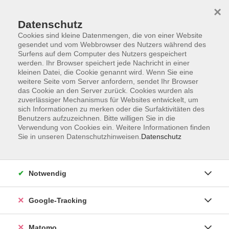
×
Datenschutz
Cookies sind kleine Datenmengen, die von einer Website
gesendet und vom Webbrowser des Nutzers während des
Surfens auf dem Computer des Nutzers gespeichert
Skip to main content
werden. Ihr Browser speichert jede Nachricht in einer
kleinen Datei, die Cookie genannt wird. Wenn Sie eine
weitere Seite vom Server anfordern, sendet Ihr Browser
Der Kurs konnte nicht gefunden werden.
das Cookie an den Server zurück. Cookies wurden als
zuverlässiger Mechanismus für Websites entwickelt, um
sich Informationen zu merken oder die Surfaktivitäten des
Benutzers aufzuzeichnen. Bitte willigen Sie in die
Verwendung von Cookies ein. Weitere Informationen finden
Sie in unseren Datenschutzhinweisen.
Datenschutz
Impressum
AGBs
Datenschutzerklärung
Notwendig
Barrierefreiheitserklärung
Widerrufsbelehrung
Google-Tracking
Widerruf
Matomo