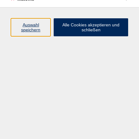
Programm
Auswahl
Alle Cookies akzeptieren und
speichern
schließen
Digitale Angebote
Gesellschaft
Beruf
Sprachen
Gesundheit
Kultur
Grundbildung
vhs Business
vhs Würzburg & Umgebung e. V.