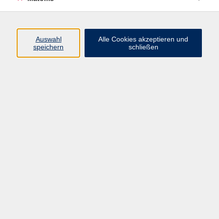
Programm
Auswahl
Alle Cookies akzeptieren und
speichern
schließen
Digitale Angebote
Gesellschaft
Beruf
Sprachen
Gesundheit
Kultur
Grundbildung
vhs Business
vhs Würzburg & Umgebung e. V.