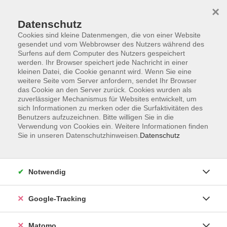
×
Datenschutz
Cookies sind kleine Datenmengen, die von einer Website
gesendet und vom Webbrowser des Nutzers während des
Surfens auf dem Computer des Nutzers gespeichert
Skip to main content
werden. Ihr Browser speichert jede Nachricht in einer
kleinen Datei, die Cookie genannt wird. Wenn Sie eine
weitere Seite vom Server anfordern, sendet Ihr Browser
Der Kurs konnte nicht gefunden werden.
das Cookie an den Server zurück. Cookies wurden als
zuverlässiger Mechanismus für Websites entwickelt, um
sich Informationen zu merken oder die Surfaktivitäten des
Benutzers aufzuzeichnen. Bitte willigen Sie in die
Verwendung von Cookies ein. Weitere Informationen finden
Sie in unseren Datenschutzhinweisen.
Datenschutz
Impressum
AGBs
Datenschutzerklärung
Notwendig
Barrierefreiheitserklärung
Widerrufsbelehrung
Google-Tracking
Widerruf
Matomo