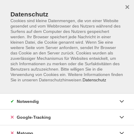
×
Datenschutz
Cookies sind kleine Datenmengen, die von einer Website
gesendet und vom Webbrowser des Nutzers während des
Surfens auf dem Computer des Nutzers gespeichert
Skip to main content
werden. Ihr Browser speichert jede Nachricht in einer
kleinen Datei, die Cookie genannt wird. Wenn Sie eine
weitere Seite vom Server anfordern, sendet Ihr Browser
Der Kurs konnte nicht gefunden werden.
das Cookie an den Server zurück. Cookies wurden als
zuverlässiger Mechanismus für Websites entwickelt, um
sich Informationen zu merken oder die Surfaktivitäten des
Benutzers aufzuzeichnen. Bitte willigen Sie in die
Verwendung von Cookies ein. Weitere Informationen finden
Sie in unseren Datenschutzhinweisen.
Datenschutz
Impressum
AGBs
Datenschutzerklärung
Notwendig
Barrierefreiheitserklärung
Widerrufsbelehrung
Google-Tracking
Widerruf
Matomo