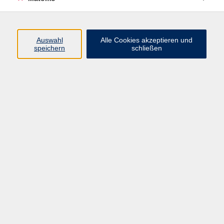
Programm
Auswahl
Alle Cookies akzeptieren und
speichern
schließen
Digitale Angebote
Gesellschaft
Beruf
Sprachen
Gesundheit
Kultur
Grundbildung
vhs Business
vhs Würzburg & Umgebung e. V.