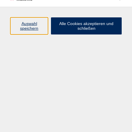
Programm
Auswahl
Alle Cookies akzeptieren und
speichern
schließen
Digitale Angebote
Gesellschaft
Beruf
Sprachen
Gesundheit
Kultur
Grundbildung
vhs Business
vhs Würzburg & Umgebung e. V.