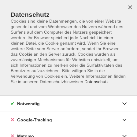
×
Datenschutz
Cookies sind kleine Datenmengen, die von einer Website
gesendet und vom Webbrowser des Nutzers während des
Surfens auf dem Computer des Nutzers gespeichert
Skip to main content
werden. Ihr Browser speichert jede Nachricht in einer
kleinen Datei, die Cookie genannt wird. Wenn Sie eine
weitere Seite vom Server anfordern, sendet Ihr Browser
Der Kurs konnte nicht gefunden werden.
das Cookie an den Server zurück. Cookies wurden als
zuverlässiger Mechanismus für Websites entwickelt, um
sich Informationen zu merken oder die Surfaktivitäten des
Benutzers aufzuzeichnen. Bitte willigen Sie in die
Verwendung von Cookies ein. Weitere Informationen finden
Sie in unseren Datenschutzhinweisen.
Datenschutz
Impressum
AGBs
Datenschutzerklärung
Notwendig
Barrierefreiheitserklärung
Widerrufsbelehrung
Google-Tracking
Widerruf
Matomo