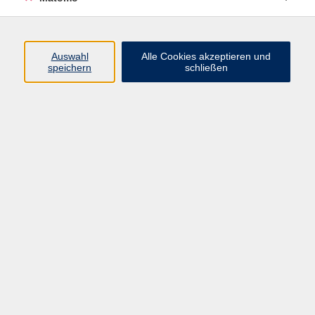
Programm
Auswahl
Alle Cookies akzeptieren und
speichern
schließen
Digitale Angebote
Gesellschaft
Beruf
Sprachen
Gesundheit
Kultur
Grundbildung
vhs Business
vhs Würzburg & Umgebung e. V.