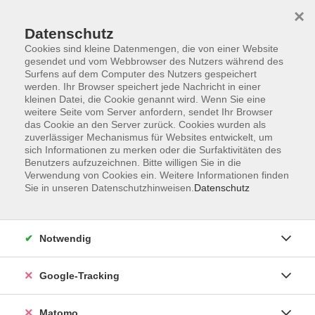
×
Datenschutz
Cookies sind kleine Datenmengen, die von einer Website
gesendet und vom Webbrowser des Nutzers während des
Surfens auf dem Computer des Nutzers gespeichert
Skip to main content
werden. Ihr Browser speichert jede Nachricht in einer
kleinen Datei, die Cookie genannt wird. Wenn Sie eine
weitere Seite vom Server anfordern, sendet Ihr Browser
Der Kurs konnte nicht gefunden werden.
das Cookie an den Server zurück. Cookies wurden als
zuverlässiger Mechanismus für Websites entwickelt, um
sich Informationen zu merken oder die Surfaktivitäten des
Benutzers aufzuzeichnen. Bitte willigen Sie in die
Verwendung von Cookies ein. Weitere Informationen finden
Sie in unseren Datenschutzhinweisen.
Datenschutz
Impressum
AGBs
Datenschutzerklärung
Notwendig
Barrierefreiheitserklärung
Widerrufsbelehrung
Google-Tracking
Widerruf
Matomo