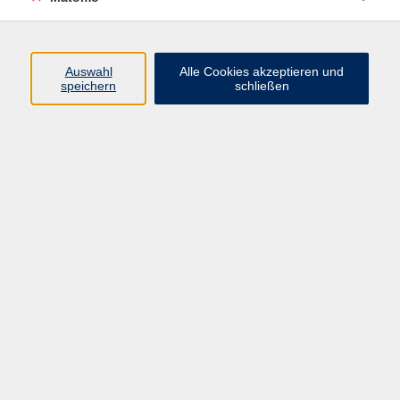
Programm
Auswahl
Alle Cookies akzeptieren und
speichern
schließen
Digitale Angebote
Gesellschaft
Beruf
Sprachen
Gesundheit
Kultur
Grundbildung
vhs Business
vhs Würzburg & Umgebung e. V.