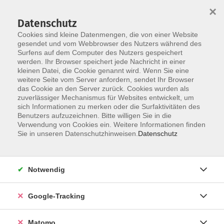
×
Datenschutz
Cookies sind kleine Datenmengen, die von einer Website
gesendet und vom Webbrowser des Nutzers während des
Surfens auf dem Computer des Nutzers gespeichert
Skip to main content
werden. Ihr Browser speichert jede Nachricht in einer
kleinen Datei, die Cookie genannt wird. Wenn Sie eine
weitere Seite vom Server anfordern, sendet Ihr Browser
Der Kurs konnte nicht gefunden werden.
das Cookie an den Server zurück. Cookies wurden als
zuverlässiger Mechanismus für Websites entwickelt, um
sich Informationen zu merken oder die Surfaktivitäten des
Benutzers aufzuzeichnen. Bitte willigen Sie in die
Verwendung von Cookies ein. Weitere Informationen finden
Impressum
Sie in unseren Datenschutzhinweisen.
Datenschutz
AGBs
Datenschutzerklärung
Notwendig
Barrierefreiheitserklärung
Widerrufsbelehrung
Google-Tracking
Widerruf
Matomo