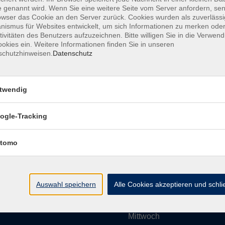
 genannt wird. Wenn Sie eine weitere Seite vom Server anfordern, se
owser das Cookie an den Server zurück. Cookies wurden als zuverlässi
ismus für Websites entwickelt, um sich Informationen zu merken oder
Impressum
AGBs
Datenschutzerklärung
Barrier
tivitäten des Benutzers aufzuzeichnen. Bitte willigen Sie in die Verwen
okies ein. Weitere Informationen finden Sie in unseren
schutzhinweisen.
Datenschutz
twendig
Umgebung e. V.
Öffnungszeiten
ogle-Tracking
tomo
Montag
rg.de
Dienstag
Auswahl speichern
Alle Cookies akzeptieren und schl
Mittwoch