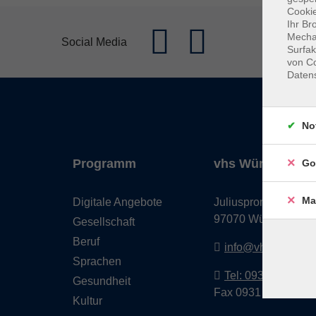
Cookie
Ihr Br
Mechan
Social Media
Surfak
von Co
Daten
No
Programm
vhs Würzburg & 
Go
Ma
Digitale Angebote
Juliuspromenade 68
97070 Würzburg
Gesellschaft
Beruf
info@vhs-wuerzbu
Sprachen
Tel: 0931 35593 0
Gesundheit
Fax 0931 35593-20
Kultur