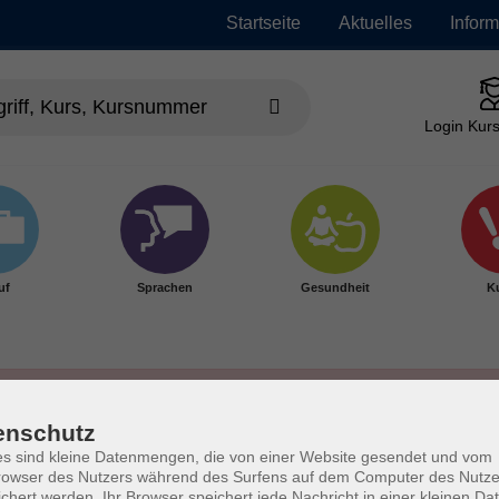
Startseite
Aktuelles
Infor
Login Kurs
uf
Sprachen
Gesundheit
Ku
enschutz
s sind kleine Datenmengen, die von einer Website gesendet und vom
owser des Nutzers während des Surfens auf dem Computer des Nutze
chert werden. Ihr Browser speichert jede Nachricht in einer kleinen Dat