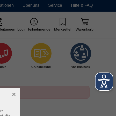
mationen
Über uns
Service
Hilfe & FAQ
leitungen
Login Teilnehmende
Merkzettel
Warenkorb
ltur
Grundbildung
vhs Business
×
rs
ei, die