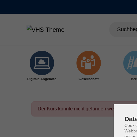
Skip to main content
Digitale Angebote
Gesellschaft
Ber
Der Kurs konnte nicht gefunden werden.
Dat
Cookie
Webbr
gespei