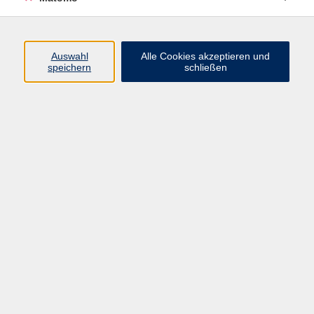
Programm
Auswahl
Alle Cookies akzeptieren und
speichern
schließen
Digitale Angebote
Gesellschaft
Beruf
Sprachen
Gesundheit
Kultur
Grundbildung
vhs Business
vhs Würzburg & Umgebung e. V.