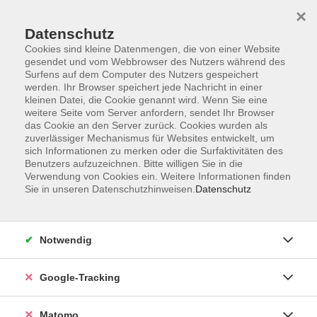
×
Datenschutz
Cookies sind kleine Datenmengen, die von einer Website
gesendet und vom Webbrowser des Nutzers während des
Surfens auf dem Computer des Nutzers gespeichert
Skip to main content
werden. Ihr Browser speichert jede Nachricht in einer
kleinen Datei, die Cookie genannt wird. Wenn Sie eine
weitere Seite vom Server anfordern, sendet Ihr Browser
Der Kurs konnte nicht gefunden werden.
das Cookie an den Server zurück. Cookies wurden als
zuverlässiger Mechanismus für Websites entwickelt, um
sich Informationen zu merken oder die Surfaktivitäten des
Benutzers aufzuzeichnen. Bitte willigen Sie in die
Verwendung von Cookies ein. Weitere Informationen finden
Sie in unseren Datenschutzhinweisen.
Datenschutz
Impressum
AGBs
Datenschutzerklärung
Notwendig
Barrierefreiheitserklärung
Widerrufsbelehrung
Google-Tracking
Widerruf
Matomo