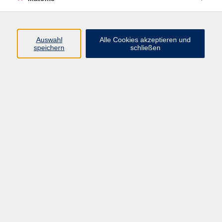
Programm
Auswahl
Alle Cookies akzeptieren und
speichern
schließen
Digitale Angebote
Gesellschaft
Beruf
Sprachen
Gesundheit
Kultur
Grundbildung
vhs Business
vhs Würzburg & Umgebung e. V.