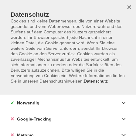
×
Datenschutz
Cookies sind kleine Datenmengen, die von einer Website
gesendet und vom Webbrowser des Nutzers während des
Surfens auf dem Computer des Nutzers gespeichert
Skip to main content
werden. Ihr Browser speichert jede Nachricht in einer
kleinen Datei, die Cookie genannt wird. Wenn Sie eine
weitere Seite vom Server anfordern, sendet Ihr Browser
Der Kurs konnte nicht gefunden werden.
das Cookie an den Server zurück. Cookies wurden als
zuverlässiger Mechanismus für Websites entwickelt, um
sich Informationen zu merken oder die Surfaktivitäten des
Benutzers aufzuzeichnen. Bitte willigen Sie in die
Verwendung von Cookies ein. Weitere Informationen finden
Sie in unseren Datenschutzhinweisen.
Datenschutz
Impressum
AGBs
Datenschutzerklärung
Notwendig
Barrierefreiheitserklärung
Widerrufsbelehrung
Google-Tracking
Widerruf
Matomo