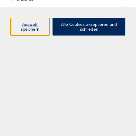
Programm
Auswahl
Alle Cookies akzeptieren und
speichern
schließen
Digitale Angebote
Gesellschaft
Beruf
Sprachen
Gesundheit
Kultur
Grundbildung
vhs Business
vhs Würzburg & Umgebung e. V.