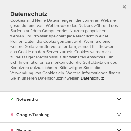
×
Datenschutz
Cookies sind kleine Datenmengen, die von einer Website
gesendet und vom Webbrowser des Nutzers während des
Surfens auf dem Computer des Nutzers gespeichert
Skip to main content
werden. Ihr Browser speichert jede Nachricht in einer
kleinen Datei, die Cookie genannt wird. Wenn Sie eine
weitere Seite vom Server anfordern, sendet Ihr Browser
Der Kurs konnte nicht gefunden werden.
das Cookie an den Server zurück. Cookies wurden als
zuverlässiger Mechanismus für Websites entwickelt, um
sich Informationen zu merken oder die Surfaktivitäten des
Benutzers aufzuzeichnen. Bitte willigen Sie in die
Verwendung von Cookies ein. Weitere Informationen finden
Sie in unseren Datenschutzhinweisen.
Datenschutz
Impressum
AGBs
Datenschutzerklärung
Notwendig
Barrierefreiheitserklärung
Widerrufsbelehrung
Google-Tracking
Widerruf
Matomo