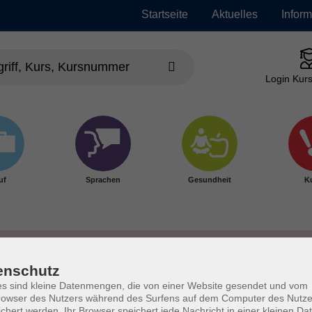
Startseite
Aktuelles
Infor
Login Kurs
uf
Sprachen
Gesundheit
Ku
enschutz
s sind kleine Datenmengen, die von einer Website gesendet und vom
owser des Nutzers während des Surfens auf dem Computer des Nutze
chert werden. Ihr Browser speichert jede Nachricht in einer kleinen Dat