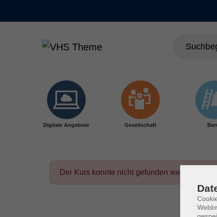
Skip to main content
Digitale Angebote
Gesellschaft
Ber
Der Kurs konnte nicht gefunden werden.
Dat
Cookie
Webbr
gespei