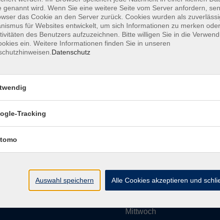
 genannt wird. Wenn Sie eine weitere Seite vom Server anfordern, se
owser das Cookie an den Server zurück. Cookies wurden als zuverlässi
ismus für Websites entwickelt, um sich Informationen zu merken oder
Impressum
AGBs
Datenschutzerklärung
Barrier
tivitäten des Benutzers aufzuzeichnen. Bitte willigen Sie in die Verwen
okies ein. Weitere Informationen finden Sie in unseren
schutzhinweisen.
Datenschutz
twendig
Umgebung e. V.
Öffnungszeiten
ogle-Tracking
tomo
Montag
rg.de
Dienstag
Auswahl speichern
Alle Cookies akzeptieren und schl
Mittwoch