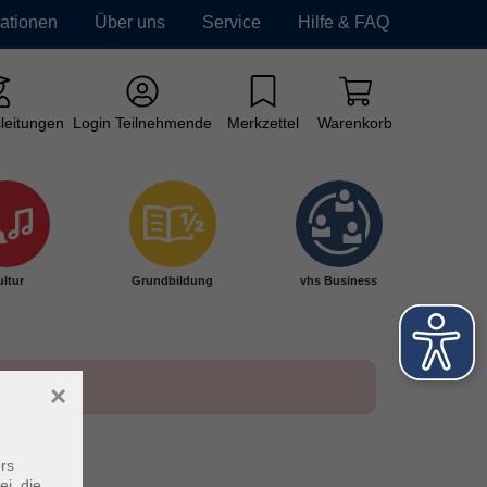
mationen
Über uns
Service
Hilfe & FAQ
leitungen
Login Teilnehmende
Merkzettel
Warenkorb
ltur
Grundbildung
vhs Business
×
rs
ei, die