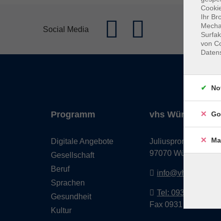
Cookie
Ihr Br
Mechan
Social Media
Surfak
von Co
Daten
No
Programm
vhs Würzburg & 
Go
Ma
Digitale Angebote
Juliuspromenade 68
97070 Würzburg
Gesellschaft
Beruf
info@vhs-wuerzbu
Sprachen
Tel: 0931 35593 0
Gesundheit
Fax 0931 35593-20
Kultur