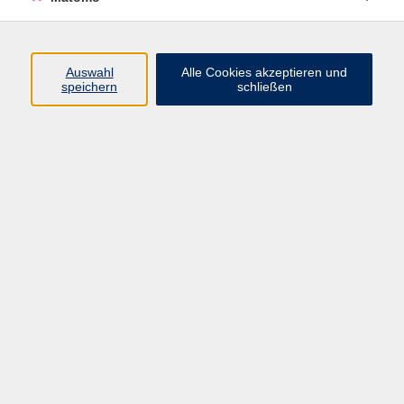
Programm
Auswahl
Alle Cookies akzeptieren und
speichern
schließen
Digitale Angebote
Gesellschaft
Beruf
Sprachen
Gesundheit
Kultur
Grundbildung
vhs Business
vhs Würzburg & Umgebung e. V.