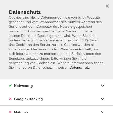
×
Datenschutz
Cookies sind kleine Datenmengen, die von einer Website
gesendet und vom Webbrowser des Nutzers während des
Surfens auf dem Computer des Nutzers gespeichert
Skip to main content
werden. Ihr Browser speichert jede Nachricht in einer
kleinen Datei, die Cookie genannt wird. Wenn Sie eine
weitere Seite vom Server anfordern, sendet Ihr Browser
Der Kurs konnte nicht gefunden werden.
das Cookie an den Server zurück. Cookies wurden als
zuverlässiger Mechanismus für Websites entwickelt, um
sich Informationen zu merken oder die Surfaktivitäten des
Benutzers aufzuzeichnen. Bitte willigen Sie in die
Verwendung von Cookies ein. Weitere Informationen finden
Sie in unseren Datenschutzhinweisen.
Datenschutz
Impressum
AGBs
Datenschutzerklärung
Notwendig
Barrierefreiheitserklärung
Widerrufsbelehrung
Google-Tracking
Widerruf
Matomo