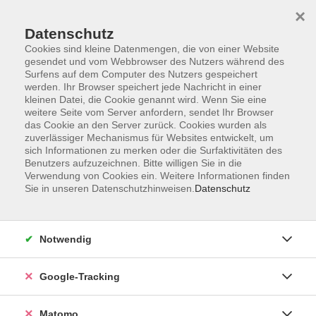
×
Datenschutz
Cookies sind kleine Datenmengen, die von einer Website
gesendet und vom Webbrowser des Nutzers während des
Surfens auf dem Computer des Nutzers gespeichert
Skip to main content
werden. Ihr Browser speichert jede Nachricht in einer
kleinen Datei, die Cookie genannt wird. Wenn Sie eine
weitere Seite vom Server anfordern, sendet Ihr Browser
Der Kurs konnte nicht gefunden werden.
das Cookie an den Server zurück. Cookies wurden als
zuverlässiger Mechanismus für Websites entwickelt, um
sich Informationen zu merken oder die Surfaktivitäten des
Benutzers aufzuzeichnen. Bitte willigen Sie in die
Verwendung von Cookies ein. Weitere Informationen finden
Sie in unseren Datenschutzhinweisen.
Datenschutz
Impressum
AGBs
Datenschutzerklärung
Notwendig
Barrierefreiheitserklärung
Widerrufsbelehrung
Google-Tracking
Widerruf
Matomo