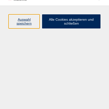
Programm
Auswahl
Alle Cookies akzeptieren und
speichern
schließen
Digitale Angebote
Gesellschaft
Beruf
Sprachen
Gesundheit
Kultur
Grundbildung
vhs Business
vhs Würzburg & Umgebung e. V.