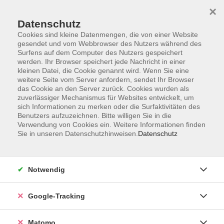
×
Datenschutz
Cookies sind kleine Datenmengen, die von einer Website
gesendet und vom Webbrowser des Nutzers während des
Surfens auf dem Computer des Nutzers gespeichert
Skip to main content
werden. Ihr Browser speichert jede Nachricht in einer
kleinen Datei, die Cookie genannt wird. Wenn Sie eine
weitere Seite vom Server anfordern, sendet Ihr Browser
Der Kurs konnte nicht gefunden werden.
das Cookie an den Server zurück. Cookies wurden als
zuverlässiger Mechanismus für Websites entwickelt, um
sich Informationen zu merken oder die Surfaktivitäten des
Benutzers aufzuzeichnen. Bitte willigen Sie in die
Verwendung von Cookies ein. Weitere Informationen finden
Sie in unseren Datenschutzhinweisen.
Datenschutz
Impressum
AGBs
Datenschutzerklärung
Notwendig
Barrierefreiheitserklärung
Widerrufsbelehrung
Google-Tracking
Widerruf
Matomo