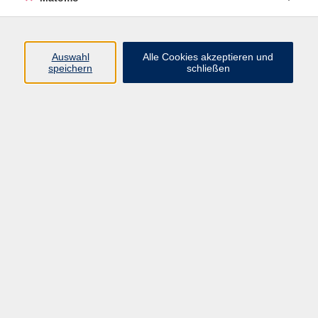
Programm
Auswahl
Alle Cookies akzeptieren und
speichern
schließen
Digitale Angebote
Gesellschaft
Beruf
Sprachen
Gesundheit
Kultur
Grundbildung
vhs Business
vhs Würzburg & Umgebung e. V.