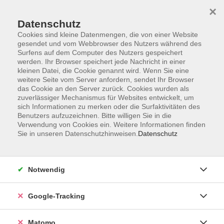
×
Datenschutz
Cookies sind kleine Datenmengen, die von einer Website
gesendet und vom Webbrowser des Nutzers während des
Surfens auf dem Computer des Nutzers gespeichert
Skip to main content
werden. Ihr Browser speichert jede Nachricht in einer
kleinen Datei, die Cookie genannt wird. Wenn Sie eine
weitere Seite vom Server anfordern, sendet Ihr Browser
Der Kurs konnte nicht gefunden werden.
das Cookie an den Server zurück. Cookies wurden als
zuverlässiger Mechanismus für Websites entwickelt, um
sich Informationen zu merken oder die Surfaktivitäten des
Benutzers aufzuzeichnen. Bitte willigen Sie in die
Verwendung von Cookies ein. Weitere Informationen finden
Sie in unseren Datenschutzhinweisen.
Datenschutz
Impressum
AGBs
Datenschutzerklärung
Notwendig
Barrierefreiheitserklärung
Widerrufsbelehrung
Google-Tracking
Widerruf
Matomo