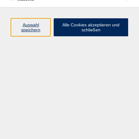
Programm
Auswahl
Alle Cookies akzeptieren und
speichern
schließen
Digitale Angebote
Gesellschaft
Beruf
Sprachen
Gesundheit
Kultur
Grundbildung
vhs Business
vhs Würzburg & Umgebung e. V.