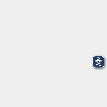
Grundbildung
vhs Business
vhs Würzburg & Umgebung e. V.
Juliuspromenade 68
97070 Würzburg
info@vhs-wuerzburg.de
Tel: 0931 35593 0
Fax 0931 35593-20
Öffnungszeiten